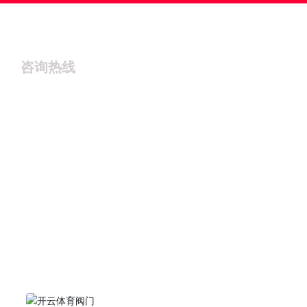
咨询热线
地址：江苏省启东市汇龙镇盛通路8号
冶金营销处：
0513-83335938
核电办：
0513-83620011
能源营销处：
0513-83330958
邮箱：
stfm668@163.com
招聘热线：
0513-83335930
招聘邮箱：
zp@stfm.cn