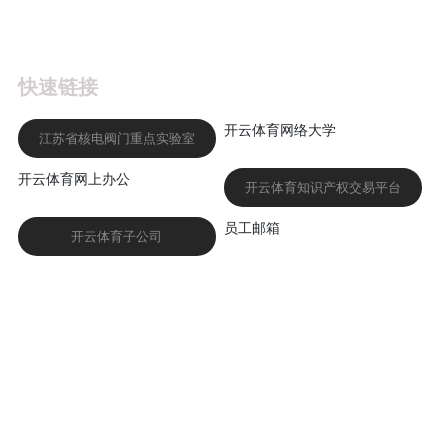
关注微信公众号
快速链接
开云体育网络大学
江苏省核电阀门重点实验室
开云体育网上办公
开云体育知识产权交易平台
员工邮箱
开云体育子公司
Copyright © 2024 开云体育·(中国)官方网站-KAIYUN SPORTS . 版权
所有
苏ICP备05041592号-1