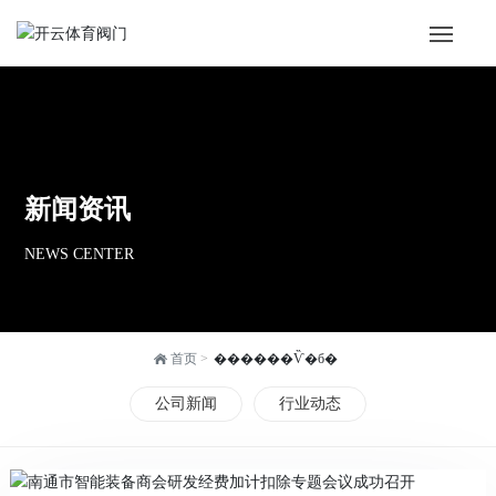
首页
关于开云体育
新闻资讯
产品与服务
NEWS CENTER
行业应用
新闻资讯
首页
������Ѷ�б�
投资者关系
公司新闻
行业动态
加入开云体育