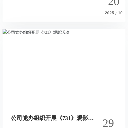
20
工作会议暨2025年省市阀门行业协会
工作座谈会顺利召开
2025
10
/
公司党办组织开展《731》观影活
29
动