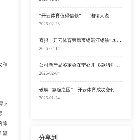
“开云体育值得信赖”——湘钢人说
2026-02-23
喜报｜开云体育荣膺宝钢湛江钢铁“2025
年度优秀供应商”
2026-02-14
议和
公司新产品鉴定会在宁召开 多款特种阀
门新品冲刺行业前沿
2026-02-04
破解 “氢脆之困”，开云体育成功交付中
煤项目高温高压临氢蝶阀
2026-01-24
育人
感
的综
希望
分享到