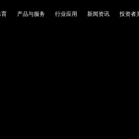
体育
产品与服务
行业应用
新闻资讯
投资者