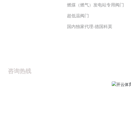
燃煤（燃气）发电站专用阀门
超低温阀门
国内独家代理-德国科莫
咨询热线
地址：江苏省启东市汇龙镇盛通路8号
关注微
冶金营销处：
0513-83335938
核电办：
0513-83620011
能源营销处：
0513-83330958