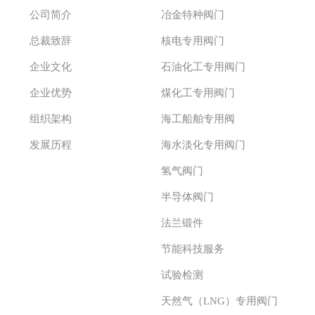
公司简介
冶金特种阀门
总裁致辞
核电专用阀门
企业文化
石油化工专用阀门
企业优势
煤化工专用阀门
组织架构
海工船舶专用阀
发展历程
海水淡化专用阀门
氢气阀门
半导体阀门
法兰锻件
节能科技服务
试验检测
天然气（LNG）专用阀门