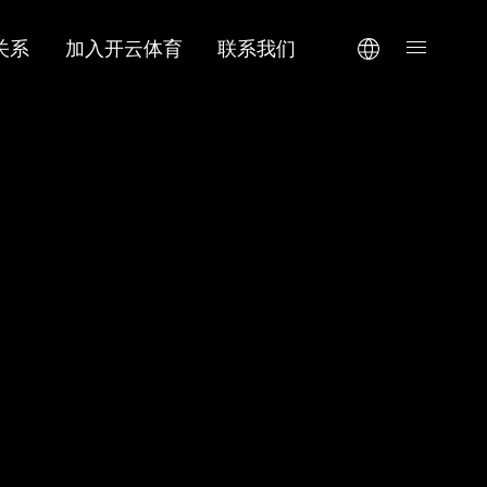
关系
加入开云体育
联系我们