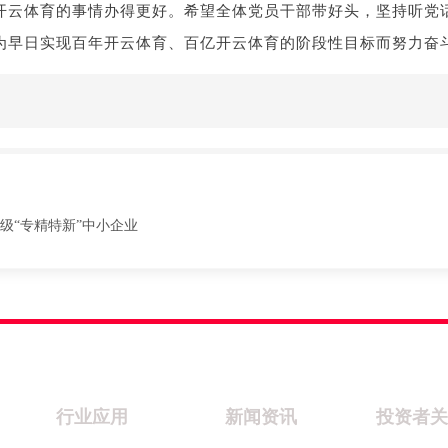
开云体育的事情办得更好。希望全体党员干部带好头，坚持听党
为早日实现百年开云体育、百亿开云体育的阶段性目标而努力奋
级“专精特新”中小企业
行业应用
新闻资讯
投资者